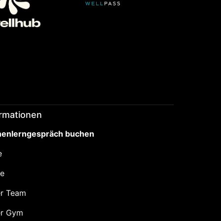
ormationen
enlerngespräch buchen
e
se
r Team
r Gym